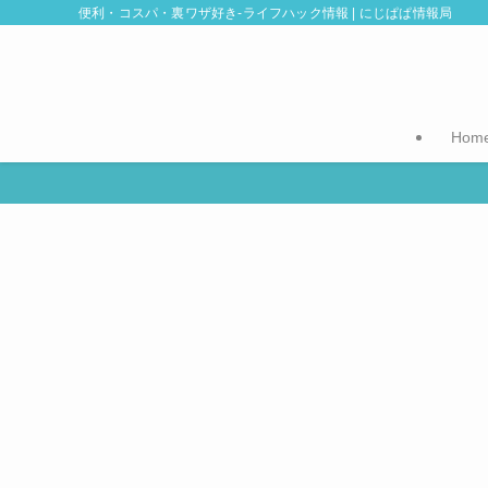
便利・コスパ・裏ワザ好き-ライフハック情報 | にじぱぱ情報局
Hom